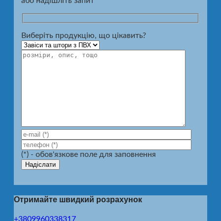
або надішліть запит
Виберіть продукцію, що цікавить?
(*) - обов'язкове поле для заповнення
Отримайте швидкий розрахунок
+3809960338317