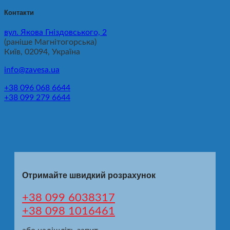
Контакти
вул. Якова Гніздовського, 2
(раніше Магнітогорська)
Київ, 02094, Україна
info@zavesa.ua
+38 096 068 6644
+38 099 279 6644
Отримайте швидкий розрахунок
+38 099 6038317
+38 098 1016461