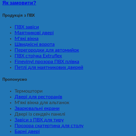
Як замовити?
Продукція з ПВХ
ПВХ завіси
Маятникові двері
М'які вікна
Швидкісні ворота
Перегородки для автомийок
ПВХ стрічка Extruflex
Finevinyl прозора ПВХ плівка
Петлі для маятникових дверей
Пропонуємо
Термоштори
Двері для ресторанів
М'які вікна для альтанок
Зварювальні екрани
Двері із сендвіч панелі
Завіси з ПВХ для тиру
Прозора скатертина для столу
Барні двері