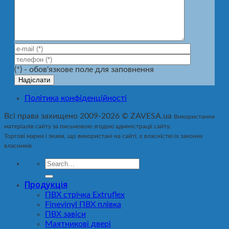
(*) - обов'язкове поле для заповнення
Політика конфіденційності
Всі права захищено 2009-2026 © ZAVESA.ua
Використання
матеріалів сайту за письмовою згодою адміністрації сайту.
Торгові марки і знаки, що використані на сайті, є власністю іх законих
власників
Продукція
ПВХ стрічка Extruflex
Finevinyl ПВХ плівка
ПВХ завіси
Маятникові двері