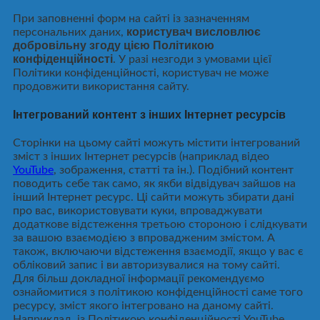
При заповненні форм на сайті із зазначенням
користувач висловлює
персональних даних,
добровільну згоду цією Політикою
конфіденційності
. У разі незгоди з умовами цієї
Політики конфіденційності, користувач не може
продовжити використання сайту.
Інтегрований контент з інших Інтернет ресурсів
Сторінки на цьому сайті можуть містити інтегрований
зміст з інших Інтернет ресурсів (наприклад відео
YouTube
, зображення, статті та ін.). Подібний контент
поводить себе так само, як якби відвідувач зайшов на
інший Інтернет ресурс. Ці сайти можуть збирати дані
про вас, використовувати куки, впроваджувати
додаткове відстеження третьою стороною і слідкувати
за вашою взаємодією з впровадженим змістом. А
також, включаючи відстеження взаємодії, якщо у вас є
обліковий запис і ви авторизувалися на тому сайті.
Для більш докладної інформації рекомендуємо
ознайомитися з політикою конфіденційності саме того
ресурсу, зміст якого інтегровано на даному сайті.
Наприклад, із Політикою конфіденційності YouTube