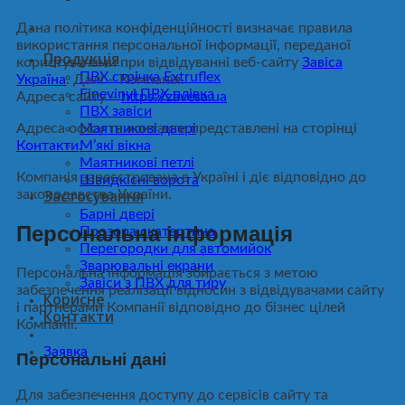
Дана політика конфіденційності визначає правила
використання персональної інформації, переданої
Продукція
користувачами при відвідуванні веб-сайту
Завіса
ПВХ стрічка Extruflex
Україна
. Далі – Компанія.
Finevinyl ПВХ плівка
Адреса сайту –
https://zavesa.ua
ПВХ завіси
Адреса офісу та контакти представлені на сторінці
Маятникові двері
Контакти
.
М’які вікна
Маятникові петлі
Компанія зареєстрована в Україні і діє відповідно до
Швидкісні ворота
Застосування
законодавства України.
Барні двері
Персональна інформація
Прозора скатертина
Перегородки для автомийок
Зварювальні екрани
Персональна інформація збирається з метою
Завіси з ПВХ для тиру
забезпечення реалізації відносин з відвідувачами сайту
Корисне
і партнерами Компанії відповідно до бізнес цілей
Контакти
Компанії.
Заявка
Персональні дані
Для забезпечення доступу до сервісів сайту та