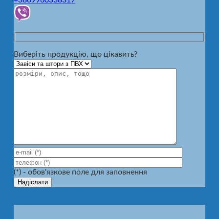
+3809960338317
Виберіть продукцію, що цікавить?
(*) - обов'язкове поле для заповнення