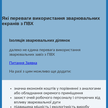
Які переваги використання зварювальних
екранів з ПВХ
Ізоляція зварювальних ділянок
далеко не єдина перевага використання
зварювальних завіз з ПВХ
Питання
Заявка
На разі з цим можливо ще додати:
значна економія коштів у порівнянні з аналогами
або обладнання окремого приміщення
захист очей робочого персоналу і оточуючих від
впливу зварювальної дуги
підвищена міцність і екологічність виробу