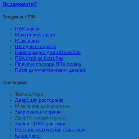
Як замовити?
Продукція з ПВХ
ПВХ завіси
Маятникові двері
М'які вікна
Швидкісні ворота
Перегородки для автомийок
ПВХ стрічка Extruflex
Finevinyl прозора ПВХ плівка
Петлі для маятникових дверей
Пропонуємо
Термоштори
Двері для ресторанів
М'які вікна для альтанок
Зварювальні екрани
Двері із сендвіч панелі
Завіси з ПВХ для тиру
Прозора скатертина для столу
Барні двері