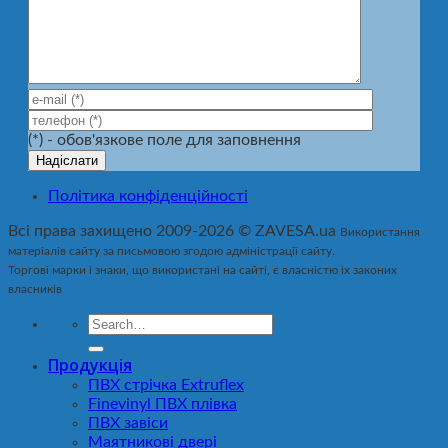
(*) - обов'язкове поле для заповнення
Політика конфіденційності
Всі права захищено 2009-2026 © ZAVESA.ua
Використання
матеріалів сайту за письмовою згодою адміністрації сайту.
Торгові марки і знаки, що використані на сайті, є власністю іх законих
власників
Продукція
ПВХ стрічка Extruflex
Finevinyl ПВХ плівка
ПВХ завіси
Маятникові двері