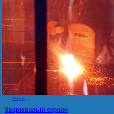
Продукція
ПВХ стрічка Extruflex
Finevinyl ПВХ плівка
ПВХ завіси
Маятникові двері
М’які вікна
Маятникові петлі
Швидкісні ворота
Застосування
Барні двері
Прозора скатертина
Перегородки для автомийок
Зварювальні екрани
Завіси з ПВХ для тиру
Корисне
Контакти
Заявка
Зварювальні екрани