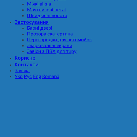
М’які вікна
Маятникові петлі
Швидкісні ворота
Застосування
Барні двері
Прозора скатертина
Перегородки для автомийок
Зварювальні екрани
Завіси з ПВХ для тиру
Корисне
Контакти
Заявка
Укр
Рус
Eng
Română