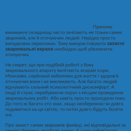
Причому
виникаючі складнощі часто зачіпають не тільки самих
зварників, але й оточуючих людей. Нерідко просто
захисні
випадкових перехожих. Тому використовувати
зварювальні екрани
необхідно щоб убезпечити
оточуючих.
Не секрет, що при подібній роботі з боку
зварювального апарату вилітають яскраві іскри.
Можливо, серйозної небезпеки для життя і здоров’я
оточуючих вони і не викликають. Але багато людей
відчувають сильний психологічний дискомфорт. А
іноді й страх, перебуваючи поруч з місцем проведення
зварювальних робіт. Або навіть просто проходячи повз.
До того ж багато хто знає, якщо необережно чи довго
подивитися на це світло, то потім довго будуть боліти
очі.
Про захист самих зварників фахівці, які відповідальні за
техніку безпеки, подбали давно. А саме зобов’язали