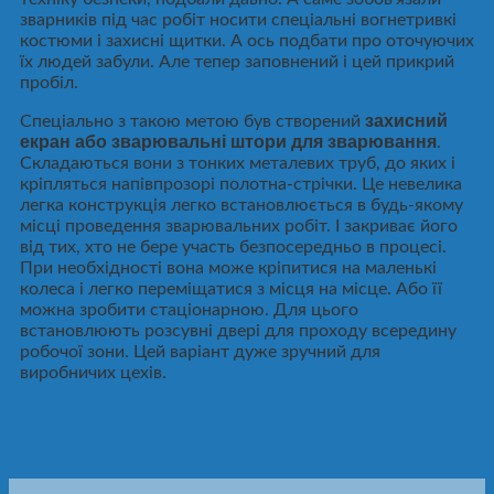
зварників під час робіт носити спеціальні вогнетривкі
костюми і захисні щитки. А ось подбати про оточуючих
їх людей забули. Але тепер заповнений і цей прикрий
пробіл.
захисний
Спеціально з такою метою був створений
екран або зварювальні штори для зварювання
.
Складаються вони з тонких металевих труб, до яких і
кріпляться напівпрозорі полотна-стрічки. Це невелика
легка конструкція легко встановлюється в будь-якому
місці проведення зварювальних робіт. І закриває його
від тих, хто не бере участь безпосередньо в процесі.
При необхідності вона може кріпитися на маленькі
колеса і легко переміщатися з місця на місце. Або її
можна зробити стаціонарною. Для цього
встановлюють розсувні двері для проходу всередину
робочої зони. Цей варіант дуже зручний для
виробничих цехів.