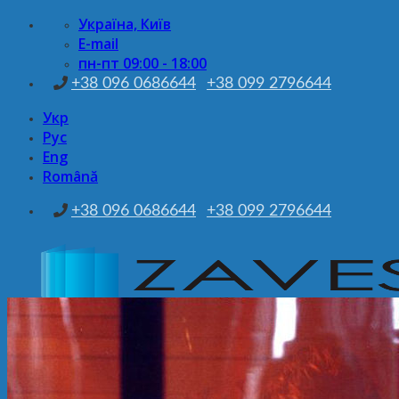
Skip
Україна, Київ
to
E-mail
content
пн-пт 09:00 - 18:00
+38 096 0686644
+38 099 2796644
Укр
Рус
Eng
Română
+38 096 0686644
+38 099 2796644