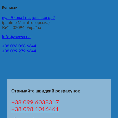
Контакти
вул. Якова Гніздовського, 2
(раніше Магнітогорська)
Київ, 02094, Україна
info@zavesa.ua
+38 096 068 6644
+38 099 279 6644
Отримайте швидкий розрахунок
+38 099 6038317
+38 098 1016461