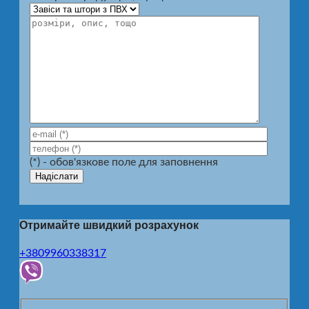
(*) - обов'язкове поле для заповнення
Отримайте швидкий розрахунок
+3809960338317