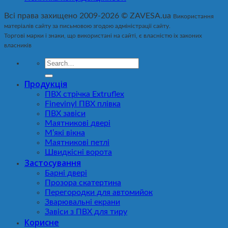
Всі права захищено 2009-2026 © ZAVESA.ua
Використання
матеріалів сайту за письмовою згодою адміністрації сайту.
Торгові марки і знаки, що використані на сайті, є власністю іх законих
власників
Продукція
ПВХ стрічка Extruflex
Finevinyl ПВХ плівка
ПВХ завіси
Маятникові двері
М’які вікна
Маятникові петлі
Швидкісні ворота
Застосування
Барні двері
Прозора скатертина
Перегородки для автомийок
Зварювальні екрани
Завіси з ПВХ для тиру
Корисне