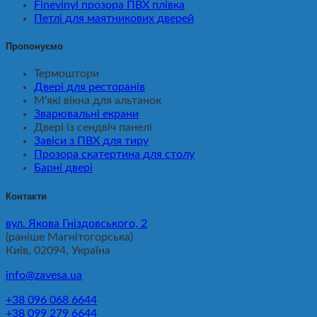
Finevinyl прозора ПВХ плівка
Петлі для маятникових дверей
Пропонуємо
Термоштори
Двері для ресторанів
М'які вікна для альтанок
Зварювальні екрани
Двері із сендвіч панелі
Завіси з ПВХ для тиру
Прозора скатертина для столу
Барні двері
Контакти
вул. Якова Гніздовського, 2
(раніше Магнітогорська)
Київ, 02094, Україна
info@zavesa.ua
+38 096 068 6644
+38 099 279 6644