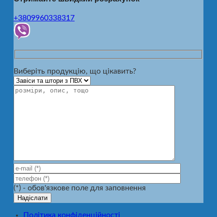
+3809960338317
Виберіть продукцію, що цікавить?
(*) - обов'язкове поле для заповнення
Політика конфіденційності