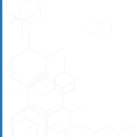
Продукція
ПВХ стрічка Extruflex
Finevinyl ПВХ плівка
ПВХ завіси
Маятникові двері
М’які вікна
Маятникові петлі
Швидкісні ворота
Застосування
Барні двері
Прозора скатертина
Перегородки для автомийок
Зварювальні екрани
Завіси з ПВХ для тиру
Корисне
Контакти
Заявка