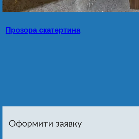
Прозора скатертина
Оформити заявку