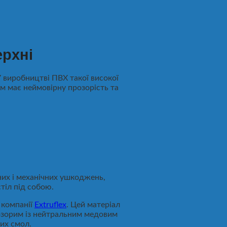
ерхні
У виробництві ПВХ такої високої
ум має неймовірну прозорість та
них і механічних ушкоджень,
тіл під собою.
 компанії
Extruflex
. Цей матеріал
розорим із нейтральним медовим
них смол.