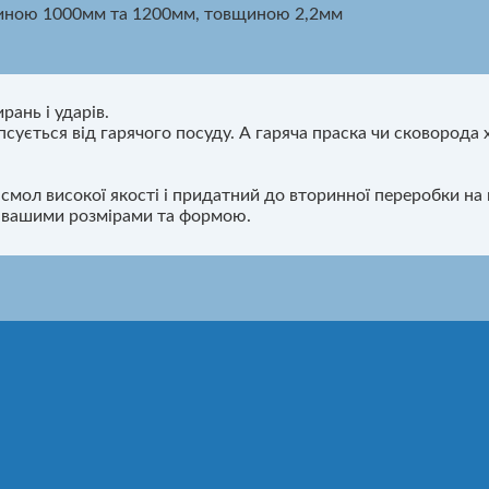
риною 1000мм та 1200мм, товщиною 2,2мм
рань і ударів.
псується від гарячого посуду. А гаряча праска чи сковорода х
смол високої якості і придатний до вторинної переробки на 
а вашими розмірами та формою.