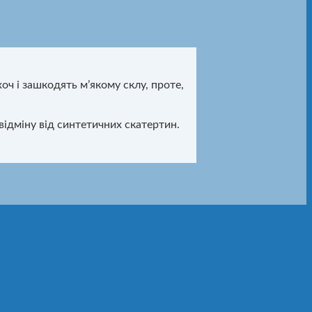
оч і зашкодять м’якому склу, проте,
відміну від синтетичних скатертин.