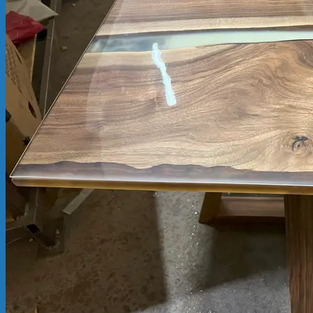
Продукція
ПВХ стрічка Extruflex
Finevinyl ПВХ плівка
ПВХ завіси
Маятникові двері
М’які вікна
Маятникові петлі
Швидкісні ворота
Застосування
Барні двері
Прозора скатертина
Перегородки для автомийок
Зварювальні екрани
Завіси з ПВХ для тиру
Корисне
Контакти
Заявка