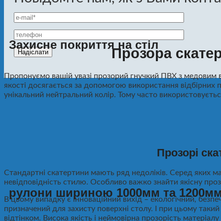
Захисне покриття на стіл
Прозора скатер
Пропонуємо вашій увазі прозорий гнучкий ПВХ з медовим 
якості досягається за допомогою використання відбірних п
унікальний нейтральний колір. Тому часто використовуєтьс
Прозорі ска
Стандартні скатертини мають ряд недоліків. Серед яких мал
невідповідність стилю. Особливо важко знайти якісну прозо
рулони шириною 1000мм та 1200м
В цьому випадку є інноваційний вихід – екологічний, безпе
призначений для захисту поверхні столу. І при цьому таки
відтінком. Висока якість і неймовірна прозорість матеріа