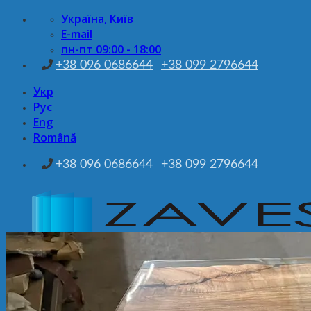
Skip
Україна, Київ
to
E-mail
content
пн-пт 09:00 - 18:00
+38 096 0686644
+38 099 2796644
Укр
Рус
Eng
Română
+38 096 0686644
+38 099 2796644